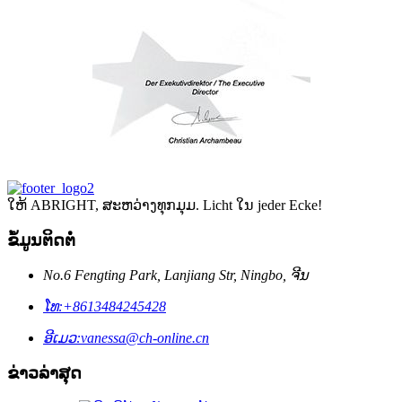
ໃຫ້ ABRIGHT, ສະຫວ່າງທຸກມຸມ. Licht ໃນ jeder Ecke!
ຂໍ້ມູນຕິດຕໍ່
No.6 Fengting Park, Lanjiang Str, Ningbo, ຈີນ
ໂທ:
+8613484245428
ອີເມວ:
vanessa@ch-online.cn
ຂ່າວລ່າສຸດ