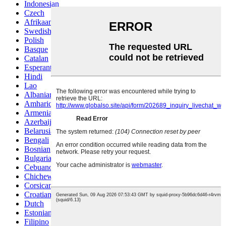
Indonesian
Czech
Afrikaans
Swedish
Polish
Basque
Catalan
Esperanto
Hindi
Lao
Albanian
Amharic
Armenian
Azerbaijani
Belarusian
Bengali
Bosnian
Bulgarian
Cebuano
Chichewa
Corsican
Croatian
Dutch
Estonian
Filipino