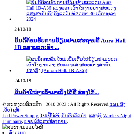
24/10/18
ຍິນ​ດີ​ຕ້ອນ​ຮັບ​ການ​ຢ້ຽມ​ຢາມ​ສະ​ຖານ​ທີ່ Aura Hall
1B ຂອງ​ພວກ​ເຮົາ ...
24/10/18
ສິນຄ້າໃໝ່ໆເຂົ້າມາເບິ່ງໄດ້ທີ່ ຮ່ອງໂກ້...
© ສະຫງວນລິຂະສິດ - 2010-2023 : All Rights Reserved.
ແຜນຜັງ
ເວັບໄຊທ໌
Led Power Supply
,
ໄຟເຟີນິເຈີ
,
ຄົນຂັບລົດນຳ
,
ແສງຕູ້
,
Wireless Night
Luminaire
,
ພາຍ​ໃຕ້​ແສງ​ຫ້ອງ​ການ​
,
ສົ່ງອີເມວ