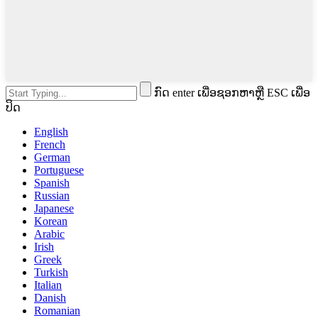
ກົດ enter ເພື່ອຊອກຫາຫຼື ESC ເພື່ອ
ປິດ
English
French
German
Portuguese
Spanish
Russian
Japanese
Korean
Arabic
Irish
Greek
Turkish
Italian
Danish
Romanian