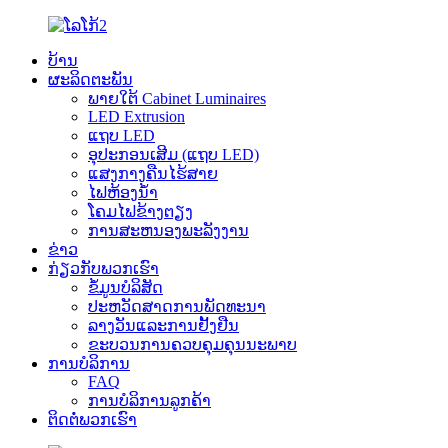
ບ້ານ
ຜະລິດຕະພັນ
ພາຍໃຕ້ Cabinet Luminaires
LED Extrusion
ແຖບ LED
ອຸປະກອນເສີມ (ແຖບ LED)
ແສງກາງຄືນໄຮ້ສາຍ
ໄຟຫ້ອງນ້ຳ
ໂຄມໄຟຂ້າງຕຽງ
ການສະຫນອງພະລັງງານ
ຂ່າວ
ກ່ຽວກັບພວກເຮົາ
ຂໍ້ມູນບໍລິສັດ
ປະ​ຫວັດ​ສາດ​ການ​ພັດ​ທະ​ນາ​
ລາງວັນແລະການຢັ້ງຢືນ
ຂະບວນການຄວບຄຸມຄຸນນະພາບ
ການບໍລິການ
FAQ
ການບໍລິການລູກຄ້າ
ຕິດຕໍ່ພວກເຮົາ