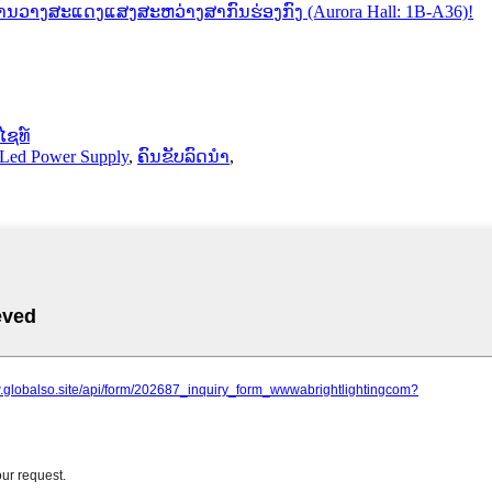
ໄຊທ໌
Led Power Supply
,
ຄົນຂັບລົດນຳ
,