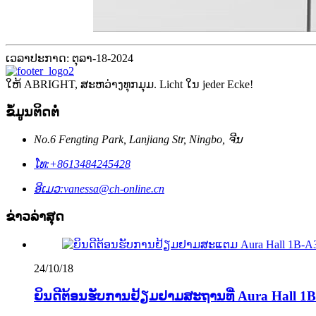
ເວລາປະກາດ: ຕຸລາ-18-2024
ໃຫ້ ABRIGHT, ສະຫວ່າງທຸກມຸມ. Licht ໃນ jeder Ecke!
ຂໍ້ມູນຕິດຕໍ່
No.6 Fengting Park, Lanjiang Str, Ningbo, ຈີນ
ໂທ:
+8613484245428
ອີເມວ:
vanessa@ch-online.cn
ຂ່າວລ່າສຸດ
24/10/18
ຍິນ​ດີ​ຕ້ອນ​ຮັບ​ການ​ຢ້ຽມ​ຢາມ​ສະ​ຖານ​ທີ່ Aura Hall 1B