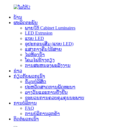
ບ້ານ
ຜະລິດຕະພັນ
ພາຍໃຕ້ Cabinet Luminaires
LED Extrusion
ແຖບ LED
ອຸປະກອນເສີມ (ແຖບ LED)
ແສງກາງຄືນໄຮ້ສາຍ
ໄຟຫ້ອງນ້ຳ
ໂຄມໄຟຂ້າງຕຽງ
ການສະຫນອງພະລັງງານ
ຂ່າວ
ກ່ຽວກັບພວກເຮົາ
ຂໍ້ມູນບໍລິສັດ
ປະ​ຫວັດ​ສາດ​ການ​ພັດ​ທະ​ນາ​
ລາງວັນແລະການຢັ້ງຢືນ
ຂະບວນການຄວບຄຸມຄຸນນະພາບ
ການບໍລິການ
FAQ
ການບໍລິການລູກຄ້າ
ຕິດຕໍ່ພວກເຮົາ