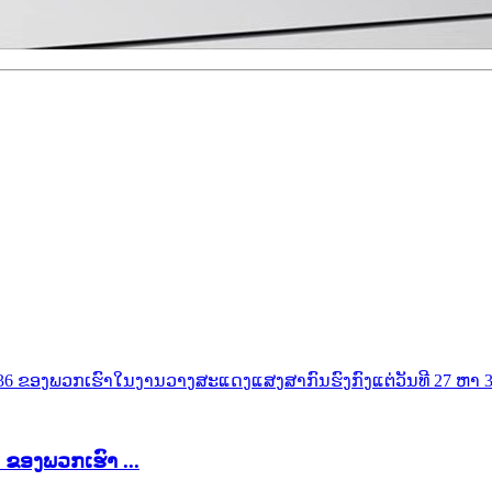
 ຂອງ​ພວກ​ເຮົາ ...