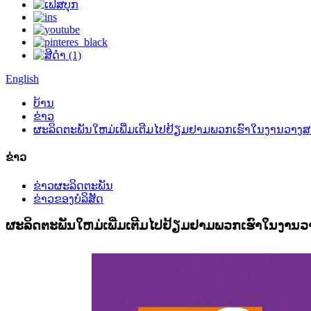
English
ບ້ານ
ຂ່າວ
ຜະລິດຕະພັນໃຫມ່ເພີ່ມເຕີມໄປຢ້ຽມຢາມພວກເຮົາໃນງານວາງສະແ
ຂ່າວ
ຂ່າວຜະລິດຕະພັນ
ຂ່າວຂອງບໍລິສັດ
ຜະລິດຕະພັນໃຫມ່ເພີ່ມເຕີມໄປຢ້ຽມຢາມພວກເຮົາໃນງານວາ