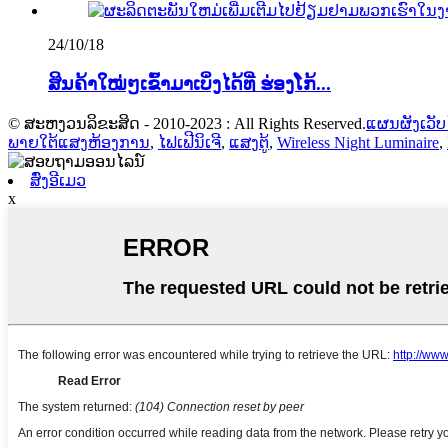
24/10/18
ສິນຄ້າໃໝ່ໆເຂົ້າມາເບິ່ງໄດ້ທີ່ ຮ່ອງໂກ້...
© ສະຫງວນລິຂະສິດ - 2010-2023 : All Rights Reserved.
ແຜນຜັງເວັບ
ພາຍ​ໃຕ້​ແສງ​ຫ້ອງ​ການ​
,
ໄຟເຟີນິເຈີ
,
ແສງຕູ້
,
Wireless Night Luminaire
,
ສົ່ງອີເມວ
x