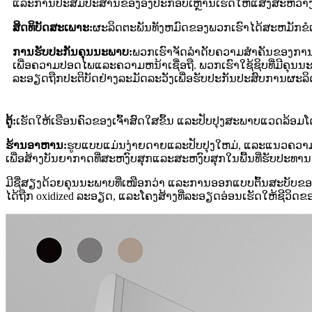
ແລະການປະສົມປະສານຂອງອົງປະກອບເຫຼົ່ານີ້ເຮັດໃຫ້ແສງສະຫວ່າງ
ສິດທິບັດສະເພາະ:
ຜະລິດຕະພັນທັງຫມົດຂອງພວກເຮົາໄດ້ສະຫມັກຂໍເອ
ການ​ຮັບ​ປະ​ກັນ​ຄຸນ​ນະ​ພາບ​:
ພວກເຮົາຈັດລໍາດັບຄວາມສໍາຄັນຂອງການ
ເພື່ອຄວາມປອດໄພແລະຄວາມຫນ້າເຊື່ອຖື. ພວກເຮົາໃຊ້ຊິບທີ່ມີຄຸ
ລະອຽດຖືກປະຕິບັດຢ່າງລະມັດລະວັງເພື່ອຮັບປະກັນປະສົບການຜະລິດຕ
ຕູ້:
ເຮັດໃຫ້ເຮືອນຄົວຂອງເຈົ້າສົດໃສຂຶ້ນ ແລະປັບປຸງສະພາບແວດລ້ອມ
ຮ້ານອາຫານ:
ຮູບແບບແມ່ນງ່າຍດາຍແລະປັບປຸງໃຫມ່, ແລະແນວຄວາ
ເພື່ອສ້າງບັນຍາກາດທີ່ສະຫງົບສຸກແລະສະຫງົບສຸກໃນພື້ນທີ່ຮັບປະທ
ມີຊື່ສຽງດ້ວຍຄຸນນະພາບທີ່ເໜືອກວ່າ ແລະການອອກແບບຕົ້ນສະບັບຂອງ
ໄດ້ຖືກ oxidized ລະອຽດ, ແລະໂຄງສ້າງທີ່ລະອຽດອ່ອນເຮັດໃຫ້ຊີວິ