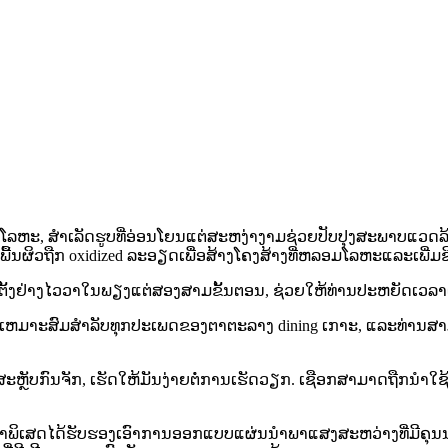
ມໂລຫະ, ສໍາເລັດຮູບທີ່ອ່ອນໂຍນແຕ່ສະຫງ່າງາມຊ່ວຍປັບປຸງສະພາ
ື້ນຜິວຖືກ oxidized ລະອຽດເພື່ອສ້າງໂຄງສ້າງທີ່ຫລອມໂລຫະແລະເພີ່ມຊ
ິດຕັ້ງຢ່າງໄວວາໃນພຽງແຕ່ສອງສາມຂັ້ນຕອນ, ຊ່ວຍໃຫ້ທ່ານປະຫຍັດເວລ
ມັນເຫມາະສົມສໍາລັບທຸກປະເພດຂອງຕາຕະລາງ dining ເກາະ, ແລະທ່ານ
ສະຫຼັບກົນຈັກ, ເຮັດໃຫ້ມັນງ່າຍຕໍ່ການເຮັດວຽກ. ເຊືອກສາມາດຖືກນໍາ
ພິເສດໄດ້ຮັບຮອງເອົາການອອກແບບແຜ່ນນໍາພາແສງສະຫວ່າງທີ່ມີຄຸນນະ