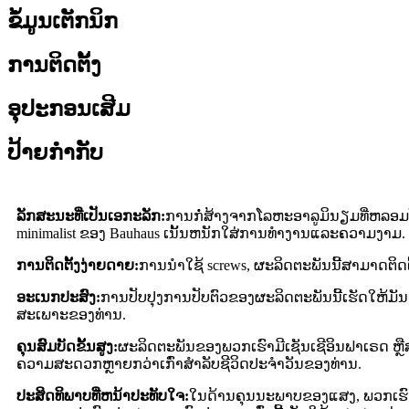
ຂໍ້ມູນເຕັກນິກ
ການຕິດຕັ້ງ
ອຸປະກອນເສີມ
ປ້າຍກຳກັບ
ລັກສະນະທີ່ເປັນເອກະລັກ:
ການກໍ່ສ້າງຈາກໂລຫະອາລູມິນຽມທີ່ຫລອ
minimalist ຂອງ Bauhaus ເນັ້ນຫນັກໃສ່ການທໍາງານແລະຄວາມງາມ. ພ
ການ​ຕິດ​ຕັ້ງ​ງ່າຍ​ດາຍ​:
ການນໍາໃຊ້ screws, ຜະລິດຕະພັນນີ້ສາມາດຕ
ອະເນກປະສົງ:
ການປັບປຸງການປັບຕົວຂອງຜະລິດຕະພັນນີ້ເຮັດໃຫ້
ສະເພາະຂອງທ່ານ.
ຄຸນສົມບັດຂັ້ນສູງ:
ຜະລິດຕະພັນຂອງພວກເຮົາມີເຊັນເຊີອິນຟາເຣດ ຫຼື
ຄວາມສະດວກຫຼາຍກວ່າເກົ່າສໍາລັບຊີວິດປະຈໍາວັນຂອງທ່ານ.
ປະສິດທິພາບທີ່ຫນ້າປະທັບໃຈ:
ໃນດ້ານຄຸນນະພາບຂອງແສງ, ພວກເຮົາ