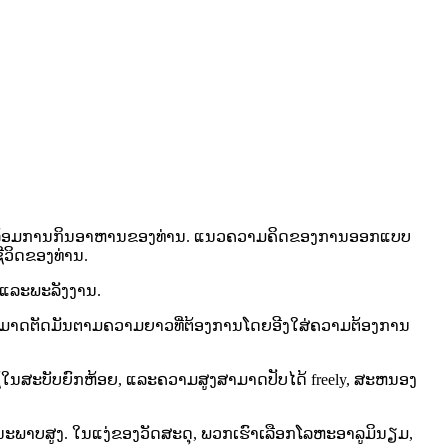
ບແວດລ້ອມການກິນອາຫານຂອງທ່ານ. ແນວຄວາມຄິດຂອງການອອກແບບ
ີວິດຂອງທ່ານ.
າແລະພະລັງງານ.
ສາມາດຕັດມັນຕາມຄວາມຍາວທີ່ຕ້ອງການໂດຍອີງໃສ່ຄວາມຕ້ອງການ
ໃຊ້ໃນສະບັບຍົກຫ້ອຍ, ແລະຄວາມສູງສາມາດປັບໄດ້ freely, ສະຫນອງ
ພາບສູງ. ໃນແງ່ຂອງວັດສະດຸ, ພວກເຮົາເລືອກໂລຫະອາລູມິນຽມ,