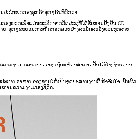
ນປະໂຫຍດຂອງລູກຄ້າທຸກໆຄົນທີ່ດີກວ່າ.
ອງພວກເຮົາແມ່ນຜະລິດຈາກວັດສະດຸທີ່ໄດ້ຮັບການຢັ້ງຢືນ CE
ຸນນະພາບ, ທຸກໆຂະບວນການຖືກກວດສອບຢ່າງລະມັດລະວັງແລະທຸກລາຍ
ຄວາມງາມ. ຄວາມຍາວຂອງເຊືອກຫ້ອຍສາມາດປັບໄດ້ຢ່າງງ່າຍດາຍ
ບປະທານອາຫານຂອງທ່ານໃຫ້ເປັນຈຸດປະສານງານທີ່ໜ້າຈັບໃຈ. ພື້ນຜິວ
ະສົບການຄວາມງາມຂອງຊີວິດ.