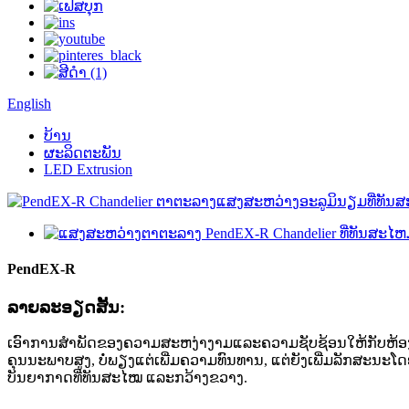
English
ບ້ານ
ຜະລິດຕະພັນ
LED Extrusion
PendEX-R
ລາຍ​ລະ​ອຽດ​ສັ້ນ​:
ເອົາການສໍາພັດຂອງຄວາມສະຫງ່າງາມແລະຄວາມຊັບຊ້ອນໃຫ້ກັບຫ້ອງຂອ
ຄຸນນະພາບສູງ, ບໍ່ພຽງແຕ່ເພີ່ມຄວາມທົນທານ, ແຕ່ຍັງເພີ່ມລັກສະນະໂດ
ບັນຍາກາດທີ່ທັນສະໄໝ ແລະກວ້າງຂວາງ.