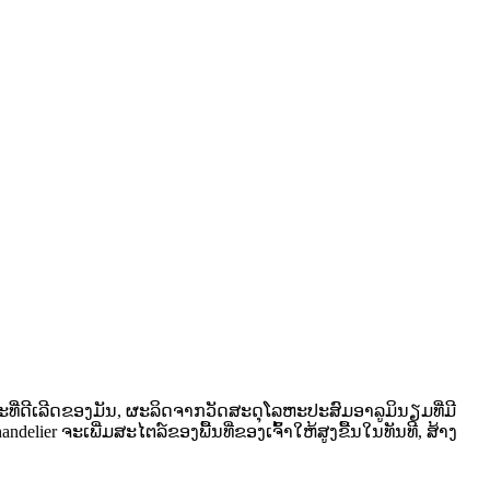
ີ່ດີເລີດຂອງມັນ, ຜະລິດຈາກວັດສະດຸໂລຫະປະສົມອາລູມິນຽມທີ່ມີ
er ຈະເພີ່ມສະໄຕລ໌ຂອງພື້ນທີ່ຂອງເຈົ້າໃຫ້ສູງຂື້ນໃນທັນທີ, ສ້າງ