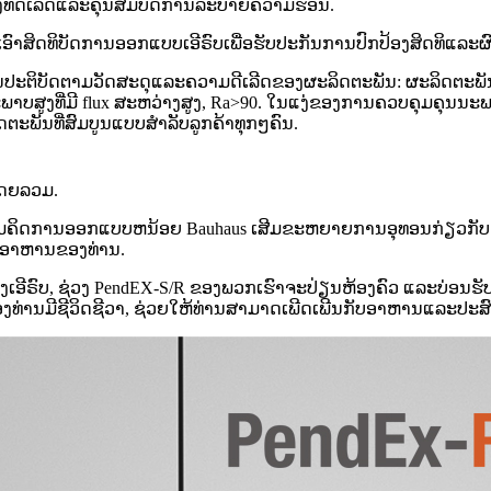
ທີ່ດີເລີດແລະຄຸນສົມບັດການລະບາຍຄວາມຮ້ອນ.
ົາສິດທິບັດການອອກແບບເອີຣົບເພື່ອຮັບປະກັນການປົກປ້ອງສິດທິແລະຜົ
ປະຕິບັດຕາມວັດສະດຸແລະຄວາມດີເລີດຂອງຜະລິດຕະພັນ: ຜະລິດຕະພັນຂ
ນນະພາບສູງທີ່ມີ flux ສະຫວ່າງສູງ, Ra>90. ໃນແງ່ຂອງການຄວບຄຸມຄ
ະພັນທີ່ສົມບູນແບບສໍາລັບລູກຄ້າທຸກໆຄົນ.
ໂດຍລວມ.
ມຄິດການອອກແບບຫນ້ອຍ Bauhaus ເສີມຂະຫຍາຍການອຸທອນກ່ຽວກັບ
ານອາຫານຂອງທ່ານ.
ເອີຣົບ, ຊ່ວງ PendEX-S/R ຂອງພວກເຮົາຈະປ່ຽນຫ້ອງຄົວ ແລະບ່ອນຮັ
ດຂອງທ່ານມີຊີວິດຊີວາ, ຊ່ວຍໃຫ້ທ່ານສາມາດເພີດເພີນກັບອາຫານແລະປ