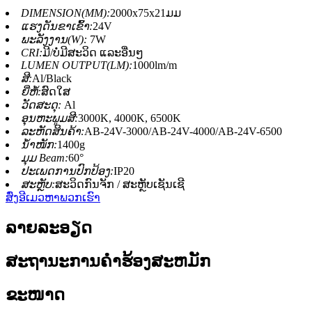
DIMENSION(MM):
2000x75x21ມມ
ແຮງດັນຂາເຂົ້າ:
24V
ພະລັງງານ(W):
7W
CRI:
ມີ/ບໍ່ມີສະວິດ ແລະອື່ນໆ
LUMEN OUTPUT(LM):
1000lm/m
ສີ:
Al/Black
ຍີ່ຫໍ້:
ສົດໃສ
ວັດສະດຸ:
Al
ອຸນຫະພູມສີ:
3000K, 4000K, 6500K
ລະຫັດສິນຄ້າ:
AB-24V-3000/AB-24V-4000/AB-24V-6500
ນ້ຳໜັກ:
1400g
ມຸມ Beam:
60°
ປະເພດການປົກປ້ອງ:
IP20
ສະຫຼັບ:
ສະວິດກົນຈັກ / ສະຫຼັບເຊັນເຊີ
ສົ່ງອີເມວຫາພວກເຮົາ
ລາຍລະອຽດ
ສະຖານະການຄໍາຮ້ອງສະຫມັກ
ຂະໜາດ