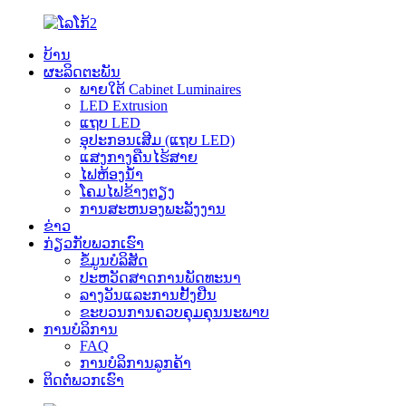
ບ້ານ
ຜະລິດຕະພັນ
ພາຍໃຕ້ Cabinet Luminaires
LED Extrusion
ແຖບ LED
ອຸປະກອນເສີມ (ແຖບ LED)
ແສງກາງຄືນໄຮ້ສາຍ
ໄຟຫ້ອງນ້ຳ
ໂຄມໄຟຂ້າງຕຽງ
ການສະຫນອງພະລັງງານ
ຂ່າວ
ກ່ຽວກັບພວກເຮົາ
ຂໍ້ມູນບໍລິສັດ
ປະ​ຫວັດ​ສາດ​ການ​ພັດ​ທະ​ນາ​
ລາງວັນແລະການຢັ້ງຢືນ
ຂະບວນການຄວບຄຸມຄຸນນະພາບ
ການບໍລິການ
FAQ
ການບໍລິການລູກຄ້າ
ຕິດຕໍ່ພວກເຮົາ