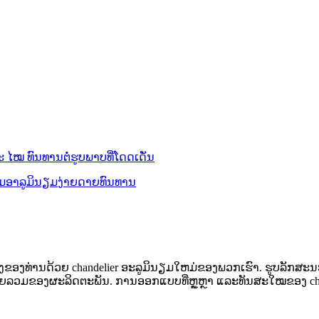
ງທ່ານດ້ວຍ chandelier ອະລູມິນຽມໃຫມ່ຂອງພວກເຮົາ. ຮູບລັກສະນະທ
ຍລວມຂອງຜະລິດຕະພັນ. ການອອກແບບທີ່ຫຼູຫຼາ ແລະທັນສະໃໝຂອງ chandeli