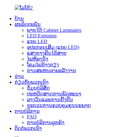
ບ້ານ
ຜະລິດຕະພັນ
ພາຍໃຕ້ Cabinet Luminaires
LED Extrusion
ແຖບ LED
ອຸປະກອນເສີມ (ແຖບ LED)
ແສງກາງຄືນໄຮ້ສາຍ
ໄຟຫ້ອງນ້ຳ
ໂຄມໄຟຂ້າງຕຽງ
ການສະຫນອງພະລັງງານ
ຂ່າວ
ກ່ຽວກັບພວກເຮົາ
ຂໍ້ມູນບໍລິສັດ
ປະ​ຫວັດ​ສາດ​ການ​ພັດ​ທະ​ນາ​
ລາງວັນແລະການຢັ້ງຢືນ
ຂະບວນການຄວບຄຸມຄຸນນະພາບ
ການບໍລິການ
FAQ
ການບໍລິການລູກຄ້າ
ຕິດຕໍ່ພວກເຮົາ