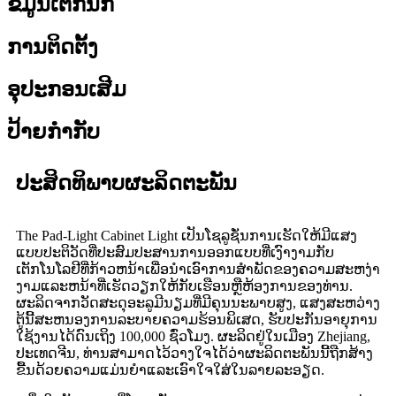
ຂໍ້ມູນເຕັກນິກ
ການຕິດຕັ້ງ
ອຸປະກອນເສີມ
ປ້າຍກຳກັບ
ປະສິດທິພາບຜະລິດຕະພັນ
The Pad-Light Cabinet Light ເປັນໂຊລູຊັ່ນການເຮັດໃຫ້ມີແສງ
ແບບປະຕິວັດທີ່ປະສົມປະສານການອອກແບບທີ່ເງົາງາມກັບ
ເຕັກໂນໂລຢີທີ່ກ້າວຫນ້າເພື່ອນໍາເອົາການສໍາພັດຂອງຄວາມສະຫງ່າ
ງາມແລະຫນ້າທີ່ເຮັດວຽກໃຫ້ກັບເຮືອນຫຼືຫ້ອງການຂອງທ່ານ.
ຜະລິດຈາກວັດສະດຸອະລູມີນຽມທີ່ມີຄຸນນະພາບສູງ, ແສງສະຫວ່າງ
ຕູ້ນີ້ສະຫນອງການລະບາຍຄວາມຮ້ອນພິເສດ, ຮັບປະກັນອາຍຸການ
ໃຊ້ງານໄດ້ດົນເຖິງ 100,000 ຊົ່ວໂມງ. ຜະລິດຢູ່ໃນເມືອງ Zhejiang,
ປະເທດຈີນ, ທ່ານສາມາດໄວ້ວາງໃຈໄດ້ວ່າຜະລິດຕະພັນນີ້ຖືກສ້າງ
ຂື້ນດ້ວຍຄວາມແມ່ນຍໍາແລະເອົາໃຈໃສ່ໃນລາຍລະອຽດ.