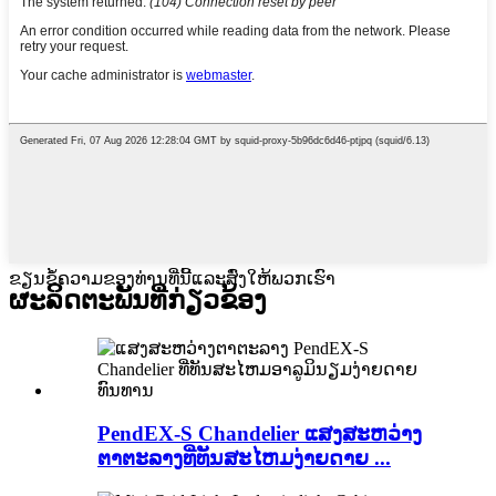
ຂຽນຂໍ້ຄວາມຂອງທ່ານທີ່ນີ້ແລະສົ່ງໃຫ້ພວກເຮົາ
ຜະລິດຕະພັນທີ່ກ່ຽວຂ້ອງ
PendEX-S Chandelier ແສງສະຫວ່າງ
ຕາຕະລາງທີ່ທັນສະໄຫມງ່າຍດາຍ ...