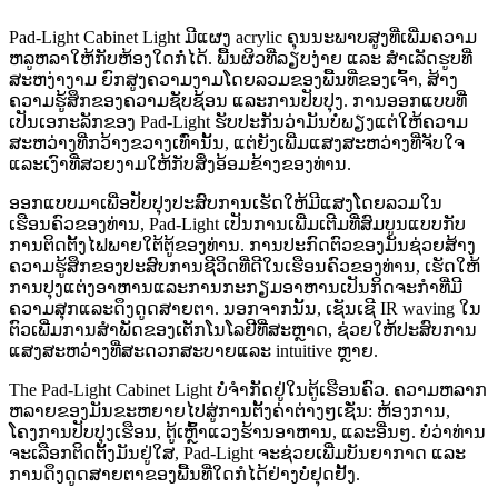
Pad-Light Cabinet Light ມີແຜງ acrylic ຄຸນນະພາບສູງທີ່ເພີ່ມຄວາມ
ຫລູຫລາໃຫ້ກັບຫ້ອງໃດກໍ່ໄດ້. ພື້ນຜິວທີ່ລຽບງ່າຍ ແລະ ສໍາເລັດຮູບທີ່
ສະຫງ່າງາມ ຍົກສູງຄວາມງາມໂດຍລວມຂອງພື້ນທີ່ຂອງເຈົ້າ, ສ້າງ
ຄວາມຮູ້ສຶກຂອງຄວາມຊັບຊ້ອນ ແລະການປັບປຸງ. ການອອກແບບທີ່
ເປັນເອກະລັກຂອງ Pad-Light ຮັບປະກັນວ່າມັນບໍ່ພຽງແຕ່ໃຫ້ຄວາມ
ສະຫວ່າງທີ່ກວ້າງຂວາງເທົ່ານັ້ນ, ແຕ່ຍັງເພີ່ມແສງສະຫວ່າງທີ່ຈັບໃຈ
ແລະເງົາທີ່ສວຍງາມໃຫ້ກັບສິ່ງອ້ອມຂ້າງຂອງທ່ານ.
ອອກແບບມາເພື່ອປັບປຸງປະສົບການເຮັດໃຫ້ມີແສງໂດຍລວມໃນ
ເຮືອນຄົວຂອງທ່ານ, Pad-Light ເປັນການເພີ່ມເຕີມທີ່ສົມບູນແບບກັບ
ການຕິດຕັ້ງໄຟພາຍໃຕ້ຕູ້ຂອງທ່ານ. ການປະກົດຕົວຂອງມັນຊ່ວຍສ້າງ
ຄວາມຮູ້ສຶກຂອງປະສົບການຊີວິດທີ່ດີໃນເຮືອນຄົວຂອງທ່ານ, ເຮັດໃຫ້
ການປຸງແຕ່ງອາຫານແລະການກະກຽມອາຫານເປັນກິດຈະກໍາທີ່ມີ
ຄວາມສຸກແລະດຶງດູດສາຍຕາ. ນອກຈາກນັ້ນ, ເຊັນເຊີ IR waving ໃນ
ຕົວເພີ່ມການສໍາພັດຂອງເຕັກໂນໂລຢີທີ່ສະຫຼາດ, ຊ່ວຍໃຫ້ປະສົບການ
ແສງສະຫວ່າງທີ່ສະດວກສະບາຍແລະ intuitive ຫຼາຍ.
The Pad-Light Cabinet Light ບໍ່ຈໍາກັດຢູ່ໃນຕູ້ເຮືອນຄົວ. ຄວາມຫລາກ
ຫລາຍຂອງມັນຂະຫຍາຍໄປສູ່ການຕັ້ງຄ່າຕ່າງໆເຊັ່ນ: ຫ້ອງການ,
ໂຄງການປັບປຸງເຮືອນ, ຕູ້ເຫຼົ້າແວງຮ້ານອາຫານ, ແລະອື່ນໆ. ບໍ່ວ່າທ່ານ
ຈະເລືອກຕິດຕັ້ງມັນຢູ່ໃສ, Pad-Light ຈະຊ່ວຍເພີ່ມບັນຍາກາດ ແລະ
ການດຶງດູດສາຍຕາຂອງພື້ນທີ່ໃດກໍໄດ້ຢ່າງບໍ່ຢຸດຢັ້ງ.