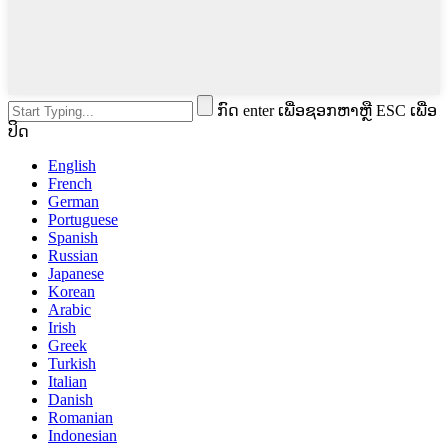
ກົດ enter ເພື່ອຊອກຫາຫຼື ESC ເພື່ອ
ປິດ
English
French
German
Portuguese
Spanish
Russian
Japanese
Korean
Arabic
Irish
Greek
Turkish
Italian
Danish
Romanian
Indonesian