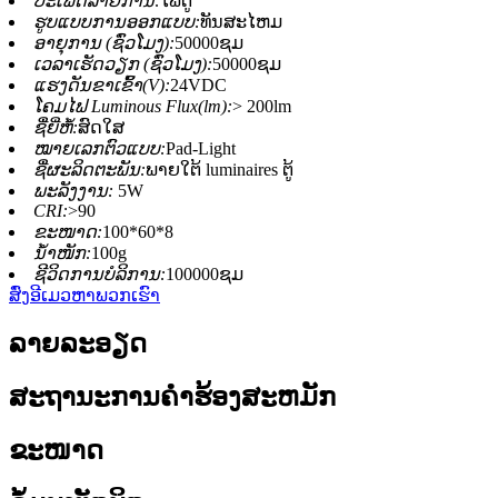
ປະເພດລາຍການ:
ໄຟຕູ້
ຮູບແບບການອອກແບບ:
ທັນສະໄຫມ
ອາຍຸການ (ຊົ່ວໂມງ):
50000ຊມ
ເວລາເຮັດວຽກ (ຊົ່ວໂມງ):
50000ຊມ
ແຮງດັນຂາເຂົ້າ(V):
24VDC
ໂຄມໄຟ Luminous Flux(lm):
> 200lm
ຊື່ຍີ່ຫໍ້:
ສົດໃສ
ໝາຍເລກຕົວແບບ:
Pad-Light
ຊື່ຜະລິດຕະພັນ:
ພາຍໃຕ້ luminaires ຕູ້
ພະລັງງານ:
5W
CRI:
>90
ຂະໜາດ:
100*60*8
ນ້ຳໜັກ:
100g
ຊີວິດການບໍລິການ:
100000ຊມ
ສົ່ງອີເມວຫາພວກເຮົາ
ລາຍລະອຽດ
ສະຖານະການຄໍາຮ້ອງສະຫມັກ
ຂະໜາດ