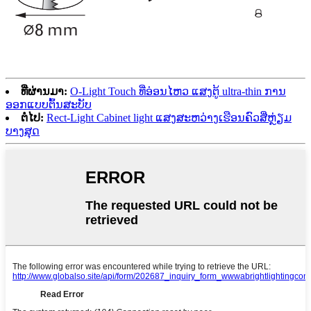
ທີ່ຜ່ານມາ:
O-Light Touch ທີ່ອ່ອນໄຫວ ແສງຕູ້ ultra-thin ການ
ອອກແບບຕົ້ນສະບັບ
ຕໍ່ໄປ:
Rect-Light Cabinet light ແສງສະຫວ່າງເຮືອນຄົວສີ່ຫຼ່ຽມ
ບາງສຸດ