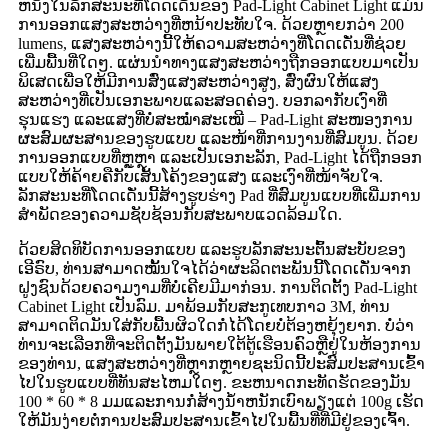
ຫນຶ່ງໃນລັກສະນະທີ່ໂດດເດັ່ນຂອງ Pad-Light Cabinet Light ແມ່ນ
ການອອກແສງສະຫວ່າງທີ່ຫນ້າປະທັບໃຈ. ດ້ວຍຫຼາຍກວ່າ 200
lumens, ແສງສະຫວ່າງນີ້ໃຫ້ຄວາມສະຫວ່າງທີ່ໂດດເດັ່ນທີ່ຊ່ວຍ
ເພີ່ມພື້ນທີ່ໃດໆ. ແຜ່ນນໍາທາງແສງສະຫວ່າງຖືກອອກແບບມາເປັນ
ພິເສດເພື່ອໃຫ້ມີການສົ່ງແສງສະຫວ່າງສູງ, ສົ່ງຜົນໃຫ້ແສງ
ສະຫວ່າງທີ່ເປັນເອກະພາບແລະສອດຄ່ອງ. ບອກລາກັບເງົາທີ່
ຮຸນແຮງ ແລະແສງທີ່ບໍ່ສະໝໍ່າສະເໝີ – Pad-Light ສະໜອງການ
ຜະສົມຜະສານຂອງຮູບແບບ ແລະໜ້າທີ່ການງານທີ່ສົມບູນ. ດ້ວຍ
ການອອກແບບທີ່ຫຼູຫຼາ ແລະເປັນເອກະລັກ, Pad-Light ໄດ້ຖືກອອກ
ແບບໃຫ້ຄ້າຍຄືກັບເສັ້ນໂຄ້ງຂອງແສງ ແລະເງົາທີ່ໜ້າຈັບໃຈ.
ລັກສະນະທີ່ໂດດເດັ່ນນີ້ສ້າງຮູບຮ່າງ Pad ທີ່ສົມບູນແບບທີ່ເພີ່ມການ
ສໍາພັດຂອງຄວາມຊັບຊ້ອນກັບສະພາບແວດລ້ອມໃດ.
ດ້ວຍສິດທິບັດການອອກແບບ ແລະຮູບລັກສະນະຕົ້ນສະບັບຂອງ
ເອີຣົບ, ທ່ານສາມາດໝັ້ນໃຈໄດ້ວ່າຜະລິດຕະພັນນີ້ໂດດເດັ່ນຈາກ
ຝູງຊົນດ້ວຍຄວາມງາມທີ່ບໍ່ເຄີຍມີມາກ່ອນ. ການຕິດຕັ້ງ Pad-Light
Cabinet Light ເປັນລົມ. ມາພ້ອມກັບສະກູເທບກາວ 3M, ທ່ານ
ສາມາດຕິດມັນໃສ່ກັບພື້ນຜິວໃດກໍ່ໄດ້ໂດຍບໍ່ຕ້ອງຫຍຸ້ງຍາກ. ບໍ່ວ່າ
ທ່ານຈະເລືອກທີ່ຈະຕິດຕັ້ງມັນພາຍໃຕ້ຕູ້ເຮືອນຄົວຫຼືຢູ່ໃນຫ້ອງການ
ຂອງທ່ານ, ແສງສະຫວ່າງທີ່ຫຼາກຫຼາຍຊະນິດນີ້ປະສົມປະສານເຂົ້າ
ໄປໃນຮູບແບບທີ່ທັນສະໄຫມໃດໆ. ຂະຫນາດກະທັດຮັດຂອງມັນ
100 * 60 * 8 ມມແລະການກໍ່ສ້າງນ້ໍາຫນັກເບົາພຽງແຕ່ 100g ເຮັດ
ໃຫ້ມັນງ່າຍຕໍ່ການປະສົມປະສານເຂົ້າໄປໃນພື້ນທີ່ທີ່ມີຢູ່ຂອງເຈົ້າ.