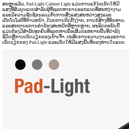
ສະຫຼຸບແລ້ວ, Pad-Light Cabinet Light ແມ່ນການແກ້ໄຂເຮັດໃຫ້ມີ
ແສງທີ່ສົມບູນແບບສໍາລັບຜູ້ທີ່ຊອກຫາການອອກແບບທີ່ສະຫງ່າງາມ
ແລະມີຄວາມຊັບຊ້ອນລວມກັບການສົ່ງແສງສະຫວ່າງສູງແລະ
ເຕັກໂນໂລຢີທີ່ກ້າວຫນ້າ. ດ້ວຍການຕິດຕັ້ງງ່າຍ, ການກໍ່ສ້າງທີ່ທົນທານ,
ແລະສະຖານະການຄໍາຮ້ອງສະຫມັກທີ່ຫຼາກຫຼາຍ, ຜະລິດຕະພັນນີ້
ແມ່ນຕ້ອງມີສໍາລັບທຸກຄົນທີ່ຊອກຫາເພື່ອເສີມຂະຫຍາຍພື້ນທີ່ດໍາລົງ
ຊີວິດຫຼືການເຮັດວຽກຂອງເຂົາເຈົ້າ. ປະສົບການຄວາມງາມແລະການ
ເຮັດວຽກຂອງ Pad-Light ແລະເຮັດໃຫ້ມີແສງພື້ນທີ່ຂອງທ່ານໃນແບບ.