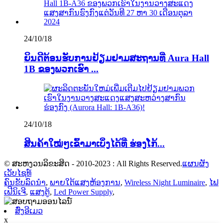
24/10/18
ຍິນ​ດີ​ຕ້ອນ​ຮັບ​ການ​ຢ້ຽມ​ຢາມ​ສະ​ຖານ​ທີ່ Aura Hall
1B ຂອງ​ພວກ​ເຮົາ ...
24/10/18
ສິນຄ້າໃໝ່ໆເຂົ້າມາເບິ່ງໄດ້ທີ່ ຮ່ອງໂກ້...
© ສະຫງວນລິຂະສິດ - 2010-2023 : All Rights Reserved.
ແຜນຜັງ
ເວັບໄຊທ໌
ຄົນຂັບລົດນຳ
,
ພາຍ​ໃຕ້​ແສງ​ຫ້ອງ​ການ​
,
Wireless Night Luminaire
,
ໄຟ
ເຟີນິເຈີ
,
ແສງຕູ້
,
Led Power Supply
,
ສົ່ງອີເມວ
x