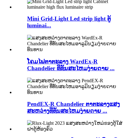
Mini Grid-Light Led strip light ຕູ້
luminai...
ໂຄມໄຟຕາຕະລາງ WardEx-R
Chandelier ທີ່ທັນສະໄຫມງ່າຍດາຍ ...
PendEX-R Chandelier ຕາຕະລາງແສງ
ສະຫວ່າງທີ່ທັນສະໄຫມງ່າຍດາຍ ...