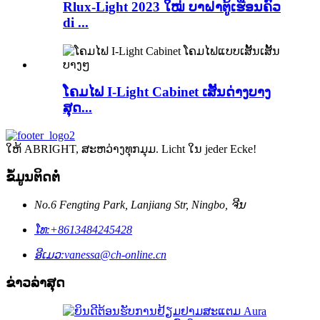
Rlux-Light 2023 ໃໝ່ ບາຝາຕູ້ເຮືອນຄົວ
di ...
ໂຄມໄຟ I-Light Cabinet ເສັ້ນດ່າງບາງ
ສຸດ...
ໃຫ້ ABRIGHT, ສະຫວ່າງທຸກມຸມ. Licht ໃນ jeder Ecke!
ຂໍ້ມູນຕິດຕໍ່
No.6 Fengting Park, Lanjiang Str, Ningbo, ຈີນ
ໂທ:
+8613484245428
ອີເມວ:
vanessa@ch-online.cn
ຂ່າວລ່າສຸດ