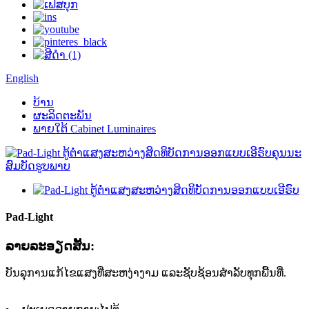
English
ບ້ານ
ຜະລິດຕະພັນ
ພາຍໃຕ້ Cabinet Luminaires
Pad-Light
ລາຍ​ລະ​ອຽດ​ສັ້ນ​:
ບັນລຸການແກ້ໄຂແສງທີ່ສະຫງ່າງາມ ແລະຊັບຊ້ອນສຳລັບທຸກພື້ນທີ່.